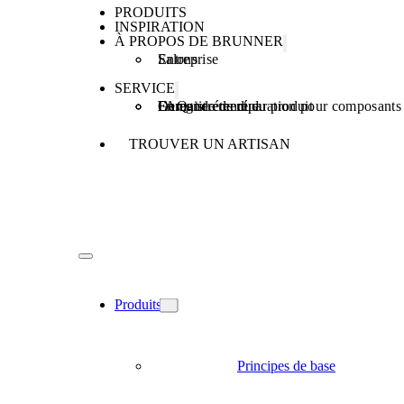
PRODUITS
INSPIRATION
À PROPOS DE BRUNNER
Entreprise
Salons
SERVICE
Enregistrement du produit
Demande de réparation pour composants 
Garantie étendue
FAQ
TROUVER UN ARTISAN
Produits
Principes de base