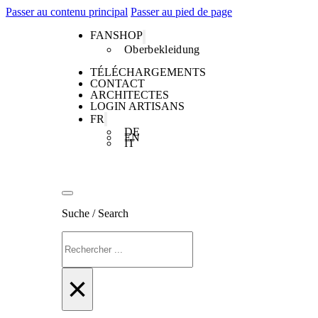
Passer au contenu principal
Passer au pied de page
FANSHOP
Oberbekleidung
TÉLÉCHARGEMENTS
CONTACT
ARCHITECTES
LOGIN ARTISANS
FR
DE
EN
IT
Suche / Search
Rechercher
×