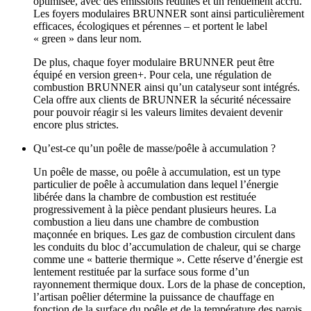
optimisée, avec des émissions réduites et un rendement accru.
Les foyers modulaires BRUNNER sont ainsi particulièrement
efficaces, écologiques et pérennes – et portent le label
« green » dans leur nom.
De plus, chaque foyer modulaire BRUNNER peut être
équipé en version green+. Pour cela, une régulation de
combustion BRUNNER ainsi qu’un catalyseur sont intégrés.
Cela offre aux clients de BRUNNER la sécurité nécessaire
pour pouvoir réagir si les valeurs limites devaient devenir
encore plus strictes.
Qu’est‑ce qu’un poêle de masse/poêle à accumulation ?
Un poêle de masse, ou poêle à accumulation, est un type
particulier de poêle à accumulation dans lequel l’énergie
libérée dans la chambre de combustion est restituée
progressivement à la pièce pendant plusieurs heures. La
combustion a lieu dans une chambre de combustion
maçonnée en briques. Les gaz de combustion circulent dans
les conduits du bloc d’accumulation de chaleur, qui se charge
comme une « batterie thermique ». Cette réserve d’énergie est
lentement restituée par la surface sous forme d’un
rayonnement thermique doux. Lors de la phase de conception,
l’artisan poêlier détermine la puissance de chauffage en
fonction de la surface du poêle et de la température des parois.