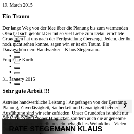
19. March 2015
Ein Traum
Der lange Weg von der Idee über die Planung bis zum wärmenden
Ofen hat sich gelohnt.Der mit so viel Liebe zum Detail errichtete
Grundofen hat uns nach der Fertigstellung überzeugt. Jedem, der ihn
noch nicht sehen konnte, sagen wir, er ist ein Traum. Ein
Dankeschön dem Handwerker – Klaus Stegemann-
Frau Elke Kurth
31. January 2015
Sehr gute Arbeit !!!
Astreine handwerkliche Leistung ! Angefangen von der Beratung,
Planung, Zuverlässigkeit, Sauberkeit und Genauigkeit bei der
Ausführung sind wir sehr zufrieden. Unser Grundofen ist nicht nur
View all reviews
optisch ein sehr schöner Hingucker, sondern auch die angenehme
Strahlungswärme verleiht uns ein behagliches Wohnklima. Vielen
RATE
STEGEMANN KLAUS
Dank für die tolle Arbeit, weiter so …