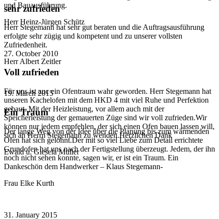
und Bauausführung.
sehr zufrieden
Herr Heinz-Jürgen Schütz
Herr Stegemann hat sehr gut beraten und die Auftragsausführung
erfolgte sehr zügig und kompetent und zu unserer vollsten
Zufriedenheit.
27. October 2010
Herr Albert Zeitler
Voll zufrieden
Für uns ist auc ein Ofentraum wahr geworden. Herr Stegemann hat
19. March 2015
unseren Kachelofen mit dem HKD 4 mit viel Ruhe und Perfektion
gebaut. Mit der Heizleistung, vor allem auch mit der
Ein Traum
Speicherleistung der gemauerten Züge sind wir voll zufrieden.Wir
können nur jedem empfehlen, der sich einen Ofen bauen lassen will,
Der lange Weg von der Idee über die Planung bis zum wärmenden
sich an Herrn Stegemann zu wenden.Herzlichen Dank
Ofen hat sich gelohnt.Der mit so viel Liebe zum Detail errichtete
Grundofen hat uns nach der Fertigstellung überzeugt. Jedem, der ihn
Ewald u. Giesela Müller
noch nicht sehen konnte, sagen wir, er ist ein Traum. Ein
Dankeschön dem Handwerker – Klaus Stegemann-
Frau Elke Kurth
31. January 2015