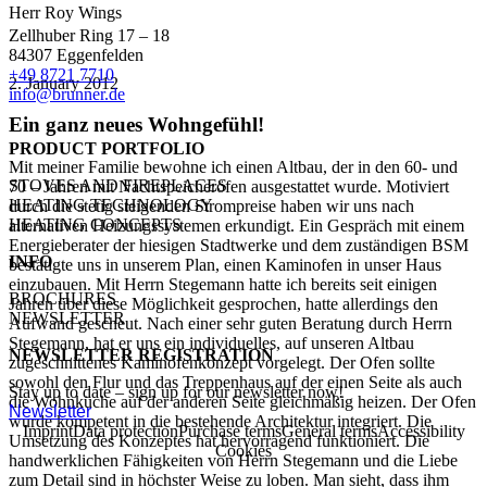
Herr Roy Wings
Zellhuber Ring 17 – 18
84307 Eggenfelden
+49 8721 7710
2. January 2012
info@brunner.de
Ein ganz neues Wohngefühl!
PRODUCT PORTFOLIO
Mit meiner Familie bewohne ich einen Altbau, der in den 60- und
STOVES AND FIREPLACES
70 – Jahren mit Nachtspeicheröfen ausgestattet wurde. Motiviert
HEATING TECHNOLOGY
durch die stetig steigenden Strompreise haben wir uns nach
HEATING CONCEPTS
alternativen Heizungssystemen erkundigt. Ein Gespräch mit einem
Energieberater der hiesigen Stadtwerke und dem zuständigen BSM
INFO
bestätigte uns in unserem Plan, einen Kaminofen in unser Haus
einzubauen. Mit Herrn Stegemann hatte ich bereits seit einigen
BROCHURES
Jahren über diese Möglichkeit gesprochen, hatte allerdings den
NEWSLETTER
Aufwand gescheut. Nach einer sehr guten Beratung durch Herrn
Stegemann, hat er uns ein individuelles, auf unseren Altbau
NEWSLETTER REGISTRATION
zugeschnittenes Kaminofenkonzept vorgelegt. Der Ofen sollte
sowohl den Flur und das Treppenhaus auf der einen Seite als auch
Stay up to date – sign up for our newsletter now!
die Wohnküche auf der anderen Seite gleichmäßig heizen. Der Ofen
Newsletter
wurde kompetent in die bestehende Architektur integriert. Die
Imprint
Data protection
Purchase terms
General terms
Accessibility
Umsetzung des Konzeptes hat hervorragend funktioniert. Die
Cookies
handwerklichen Fähigkeiten von Herrn Stegemann und die Liebe
zum Detail sind in höchster Weise zu loben. Man sieht, dass ihm