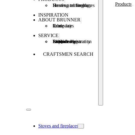
Products
Stoves and fireplaces
Heating technology
Heating concepts
INSPIRATION
ABOUT BRUNNER
Company
Jobs
Trade fairs
SERVICE
Product registration
Brunner Apps
FAQ
Subsidies
Extended warranty
Repair order
CRAFTSMEN SEARCH
Stoves and fireplaces