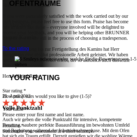
OFENTRÄUME
Herr Norbert Reckmann
If you were particularly satisfied with the work carried out by our
craft business, please feel free to use this form. Praise has become
19. May 2014
rare in times like these – everyone involved will be delighted to
receive your feedback, and you will be helping other BRUNNER
Super Kamin
customers who are still in the process of choosing a tradesperson.
To the rating
Von der Beratung bis zur Fertigstellung des Kamins hat Herr
Stegemann eine absolut professionelle Arbeit geleistet. Wir haben
noch nie einen Handwerker erlebt, der so akribisch auch das letzte
Detail perfektionierte.
Herr Wilfried Rath
YOUR
RATING
Star rating
*
21. April 2013
How many stars would you like to give (1-5)?
Volle Punktzahl
Your name
*
Please enter your first name and last name.
Auch wir geben die volle Punktzahl für intensive, kompetente
Beratung, saubere perfekte Bauausführung im bewohnten Umfeld
Headline
*
und Begleitung während der Inbetriebnahmephase. Mit dem Ofen
Summarise your assessment in a short sentence.
hat sich ein Traum erfüllt. Derzeit genießen wir die wohlige Wärme