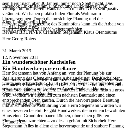
sein Beruf nach über 30 Jahren immer noch Spaß macht. Das
Facebook Link
Instagram Link
Youtube Link
Pinterest Link
Wohngefühl in unserem Haus hat sich mit dem Ofen sehr positiv
verändert. Wir haben praktisch den Flur als Wohnraum
hinzugewonnen. Durch die umsichtige Planung und die
Xing Link
LinkedIn Link
hervorragende Umsetzung des Kaminofens kann ich die Arbeit von
ALL
REVIEWS
Herrn Stegemann zu 100% weiterempfehlen.
Reviews BRUNNER Craftsmen Stegemann Klaus Ofenträume
Herr Georg Roters
31. March 2019
12. November 2011
Ein wunderschöner Kachelofen
Ein Handwerker par excellance
Herr Stegemann hat von Anfang an, von der Planung bis zur
Realisierung des Ofens eine gute Arbeit geleistet. Der Kachelofen
Man muss schon mit dem Klammerbeutel gepudert sein, wenn man
wurde ein Schmuckstück.Er ist jeder Zeit weiter zu empfehlen mit
erst nach 15 Jahren im eigenen Haus auf die Idee kommt, sich einen
seiner umsichtigen und sauberen Arbeit.Danke an Herren
Kaminofen kaufen zu wollen. Damit der Flurschaden nicht zu gross
StegemannFamilie. Benning
wird, wollten wir eigentlich zum nächsten Baumarkt und einen
entsprechenden Ofen kaufen. Durch die hervorragende Beratung
Herr Manfred Benning
und anschließende Ausführung von Herrn Stegemann wurden wir
eines besseren belehrt. Es gibt Handwerker, die in einem bewohnten
Haus einen Grundofen bauen können, ohne einen größeren
Flurschaden anzurichten – zu diesen gehört mit Sicherheit Herr
2. June 2015
Stegemann. Alles in allem eine hervorragende und saubere Planung