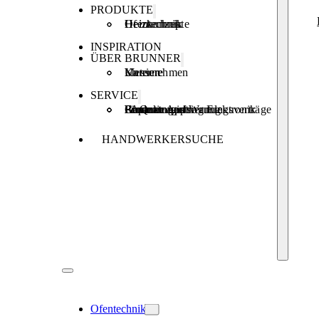
PRODUKTE
Ofentechnik
Heiztechnik
Heizkonzepte
INSPIRATION
ÜBER BRUNNER
Unternehmen
Karriere
Messen
SERVICE
Produktregistrierung
Brunner Apps
FAQ
Förderungen
Garantie und Wartungsverträge
Reparaturauftrag Elektronik
HANDWERKERSUCHE
Ofentechnik