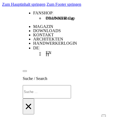
Zum Hauptinhalt springen
Zum Footer springen
FANSHOP
Oberbekleidung
BRUNNER Cap
MAGAZIN
DOWNLOADS
KONTAKT
ARCHITEKTEN
HANDWERKERLOGIN
DE
EN
IT
Suche / Search
Suchen
×