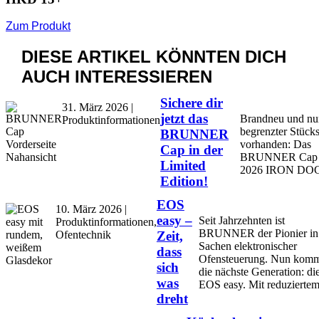
Zum Produkt
DIESE ARTIKEL KÖNNTEN
DICH
AUCH INTERESSIEREN
Sichere dir
31. März 2026 |
jetzt das
Brandneu und nur
Produktinformationen
begrenzter Stücks
BRUNNER
vorhanden: Das
Cap in der
BRUNNER Cap
Limited
2026 IRON DO
Edition!
EOS
10. März 2026 |
easy –
Seit Jahrzehnten ist
Produktinformationen,
BRUNNER der Pionier in
Ofentechnik
Zeit,
Sachen elektronischer
dass
Ofensteuerung. Nun kom
sich
die nächste Generation: di
was
EOS easy. Mit reduziertem
dreht