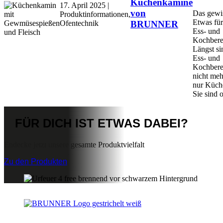
Küchenkamine
17. April 2025 |
von
Das gewi
Produktinformationen,
Etwas für
Ofentechnik
BRUNNER
Ess- und
Kochbere
Längst si
Ess- und
Kochbere
nicht meh
nur Küch
Sie sind of
FÜR DICH IST
ETWAS DABEI?
Endecke jetzt unsere gesamte Produktvielfalt
Zu den Produkten