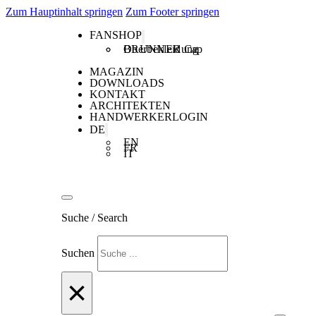
Zum Hauptinhalt springen
Zum Footer springen
FANSHOP
Oberbekleidung
BRUNNER Cap
MAGAZIN
DOWNLOADS
KONTAKT
ARCHITEKTEN
HANDWERKERLOGIN
DE
EN
FR
IT
Suche / Search
Suchen
×