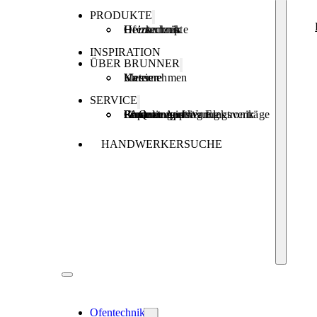
PRODUKTE
Ofentechnik
Heiztechnik
Heizkonzepte
INSPIRATION
ÜBER BRUNNER
Unternehmen
Karriere
Messen
SERVICE
Produktregistrierung
Brunner Apps
FAQ
Förderungen
Garantie und Wartungsverträge
Reparaturauftrag Elektronik
HANDWERKERSUCHE
Ofentechnik