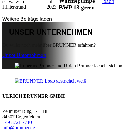
Wärmepumpe
Juli
lesen
2023 |
BWP 13 green
Weitere Beiträge laden
UNSER
UNTERNEHMEN
Du willst noch mehr über BRUNNER erfahren?
Unser Unternehmen
ULRICH BRUNNER GMBH
Zellhuber Ring 17 – 18
84307 Eggenfelden
+49 8721 7710
info@brunner.de