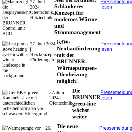
27. Juni
Pressemeldun
Schlankeres
2024 |
lesen
Ofentechnik,
Konzept für
Heiztechnik
modernes Wärme-
und
Strommanagement
KfW-
27. Juni 2024
Pressemeldun
Neubauförderung
|
lesen
Heizkonzepte,
mit der
Förderungen
BRUNNER-
Wärmepumpen-
Ofenheizung
möglich!
Die
27. Juni
Pressemeldun
BRUNNER
2024 |
lesen
Ofentechnik
green-line
wächst
weiter
Die neue
26.
Pressemeldun