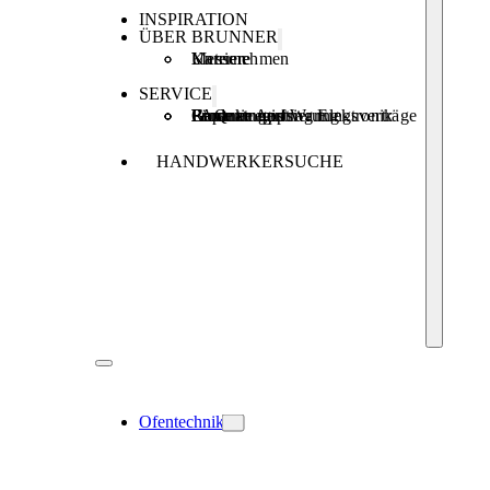
INSPIRATION
ÜBER BRUNNER
Unternehmen
Karriere
Messen
SERVICE
Produktregistrierung
Brunner Apps
FAQ
Förderungen
Garantie und Wartungsverträge
Reparaturauftrag Elektronik
HANDWERKERSUCHE
Ofentechnik