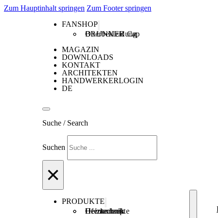
Zum Hauptinhalt springen
Zum Footer springen
FANSHOP
Oberbekleidung
BRUNNER Cap
MAGAZIN
DOWNLOADS
KONTAKT
ARCHITEKTEN
HANDWERKERLOGIN
DE
Suche / Search
Suchen
×
PRODUKTE
Ofentechnik
Heiztechnik
Heizkonzepte