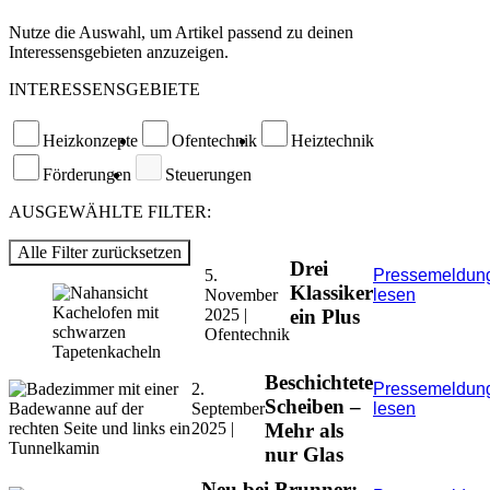
Nutze die Auswahl, um Artikel passend zu deinen
Interessensgebieten anzuzeigen.
INTERESSENSGEBIETE
Heizkonzepte
Ofentechnik
Heiztechnik
Förderungen
Steuerungen
AUSGEWÄHLTE FILTER:
Alle Filter zurücksetzen
Drei
5.
Pressemeldun
Klassiker
November
lesen
2025 |
ein Plus
Ofentechnik
Beschichtete
2.
Pressemeldun
Scheiben –
September
lesen
2025 |
Mehr als
nur Glas
Neu bei Brunner: