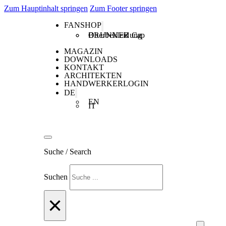
Zum Hauptinhalt springen
Zum Footer springen
FANSHOP
Oberbekleidung
BRUNNER Cap
MAGAZIN
DOWNLOADS
KONTAKT
ARCHITEKTEN
HANDWERKERLOGIN
DE
EN
IT
Suche / Search
Suchen
×