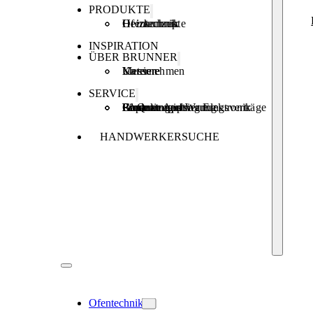
PRODUKTE
Ofentechnik
Heiztechnik
Heizkonzepte
INSPIRATION
ÜBER BRUNNER
Unternehmen
Karriere
Messen
SERVICE
Produktregistrierung
Brunner Apps
FAQ
Förderungen
Garantie und Wartungsverträge
Reparaturauftrag Elektronik
HANDWERKERSUCHE
Ofentechnik