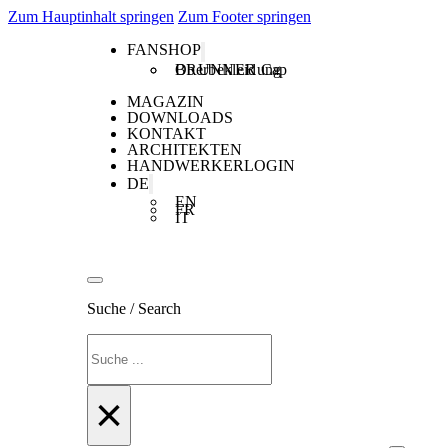
Zum Hauptinhalt springen
Zum Footer springen
FANSHOP
Oberbekleidung
BRUNNER Cap
MAGAZIN
DOWNLOADS
KONTAKT
ARCHITEKTEN
HANDWERKERLOGIN
DE
EN
FR
IT
Suche / Search
Suchen
×