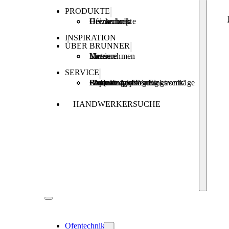
PRODUKTE
Ofentechnik
Heiztechnik
Heizkonzepte
INSPIRATION
ÜBER BRUNNER
Unternehmen
Karriere
Messen
SERVICE
Produktregistrierung
Brunner Apps
FAQ
Förderungen
Garantie und Wartungsverträge
Reparaturauftrag Elektronik
HANDWERKERSUCHE
Ofentechnik