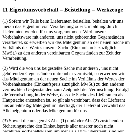
11 Eigentumsvorbehalt – Beistellung – Werkzeuge
(1) Sofern wir Teile beim Lieferanten beistellen, behalten wir uns
hieran das Eigentum vor. Verarbeitung oder Umbildung durch
Lieferanten werden für uns vorgenommen. Wird unsere
Vorbehaltsware mit anderen, uns nicht gehörenden Gegenständen
verarbeitet, so erwerben wir das Miteigentum an der neuen Sache im
Verhältnis des Wertes unserer Sache (Einkaufspreis zuzüglich
MwSt.) zu den anderen vereinbarten Gegenständen zur Zeit der
Verarbeitung.
(2) Wird die von uns beigestellte Sache mit anderen , uns nicht
gehörenden Gegenständen untrennbar vermischt, so erwerben wir
das Miteigentum an der neuen Sache im Verhältnis der Wertes der
Vorbehaltssache (Einkaufspreis zuzüglich MwSt.) zu den anderen
vermischten Gegenständen zum Zeitpunkt der Vermischung. Erfolgt
die Vermischung in der Weise, dass die Sache des Lieferanten als
Hauptsache anzusehen ist, so gilt als vereinbart, dass der Lieferant
uns anteilmäßig Miteigentum überträgt; der Lieferant verwahrt das
Alleineigentum oder das Miteigentum für uns.
(3) Soweit die uns gemäß Abs. (1) und/oder Abs.(2) zustehenden
Sicherungsrechte den Einkaufspreis aller unserer noch nicht
bezahlten Vorbehaltswaren um mehr als 10 % übersteigt, sind wir