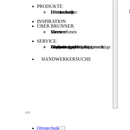
PRODUKTE
Ofentechnik
Heiztechnik
Heizkonzepte
INSPIRATION
ÜBER BRUNNER
Unternehmen
Karriere
Messen
SERVICE
Produktregistrierung
Brunner Apps
FAQ
Förderungen
Garantie und Wartungsverträge
Reparaturauftrag Elektronik
HANDWERKERSUCHE
Ofentechnik