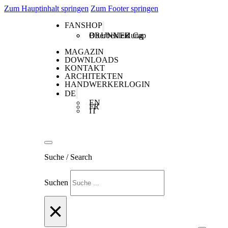
Zum Hauptinhalt springen
Zum Footer springen
FANSHOP
Oberbekleidung
BRUNNER Cap
MAGAZIN
DOWNLOADS
KONTAKT
ARCHITEKTEN
HANDWERKERLOGIN
DE
EN
FR
IT
Suche / Search
Suchen
×