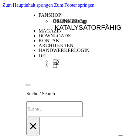
Zum Hauptinhalt springen
Zum Footer springen
FANSHOP
Oberbekleidung
BRUNNER Cap
KATALYSATORFÄHIG
MAGAZIN
DOWNLOADS
KONTAKT
ARCHITEKTEN
HANDWERKERLOGIN
DE
EN
FR
IT
Suche / Search
Suchen
×