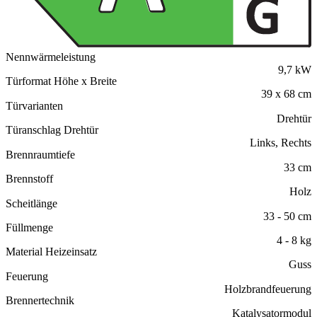
Nennwärmeleistung
9,7 kW
Türformat Höhe x Breite
39 x 68 cm
Türvarianten
Drehtür
Türanschlag Drehtür
Links, Rechts
Brennraumtiefe
33 cm
Brennstoff
Holz
Scheitlänge
33 - 50 cm
Füllmenge
4 - 8 kg
Material Heizeinsatz
Guss
Feuerung
Holzbrandfeuerung
Brennertechnik
Katalysatormodul