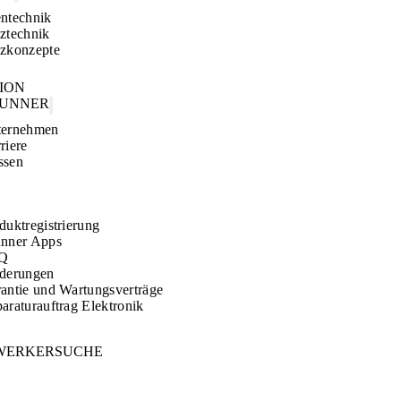
ntechnik
ztechnik
zkonzepte
TION
RUNNER
ternehmen
riere
ssen
duktregistrierung
nner Apps
Q
derungen
antie und Wartungsverträge
araturauftrag Elektronik
WERKERSUCHE