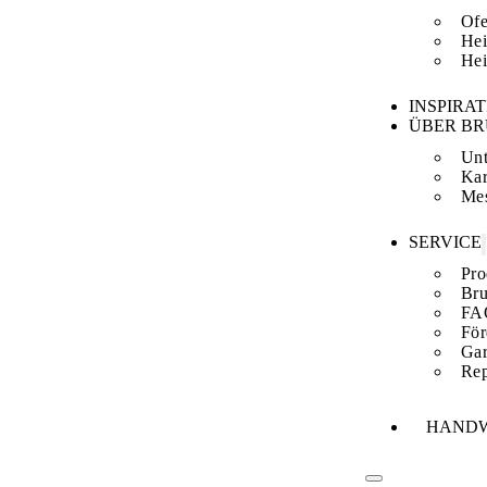
Ofe
Hei
Hei
INSPIRA
ÜBER B
Un
Kar
Me
SERVICE
Pro
Bru
FA
För
Gar
Rep
HAND