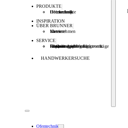
PRODUKTE
Ofentechnik
Heiztechnik
Heizkonzepte
INSPIRATION
ÜBER BRUNNER
Unternehmen
Karriere
Messen
SERVICE
Produktregistrierung
Brunner Apps
FAQ
Förderungen
Garantie und Wartungsverträge
Reparaturauftrag Elektronik
HANDWERKERSUCHE
Ofentechnik