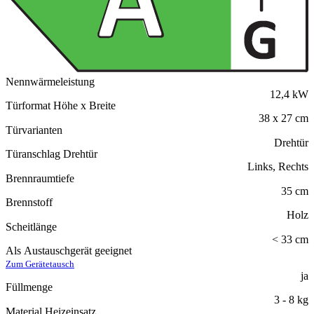
Nennwärmeleistung
12,4 kW
Türformat Höhe x Breite
38 x 27 cm
Türvarianten
Drehtür
Türanschlag Drehtür
Links, Rechts
Brennraumtiefe
35 cm
Brennstoff
Holz
Scheitlänge
< 33 cm
Als Austauschgerät geeignet
Zum Gerätetausch
ja
Füllmenge
3 - 8 kg
Material Heizeinsatz