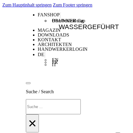
Zum Hauptinhalt springen
Zum Footer springen
FANSHOP
Oberbekleidung
BRUNNER Cap
WASSERGEFÜHRT
MAGAZIN
DOWNLOADS
KONTAKT
ARCHITEKTEN
HANDWERKERLOGIN
DE
EN
FR
IT
Suche / Search
Suchen
×