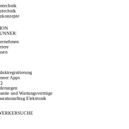
ntechnik
ztechnik
zkonzepte
TION
RUNNER
ternehmen
riere
ssen
duktregistrierung
nner Apps
Q
derungen
antie und Wartungsverträge
araturauftrag Elektronik
WERKERSUCHE