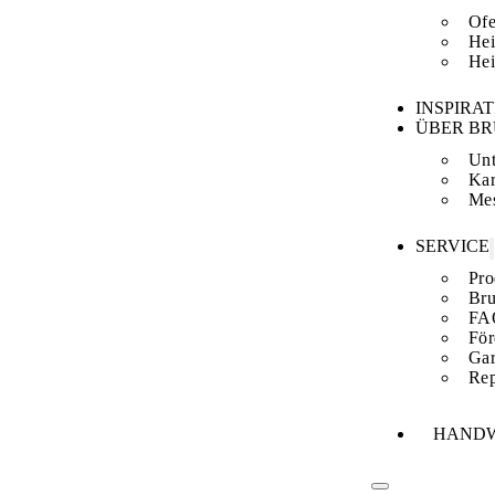
Ofe
Hei
Hei
INSPIRA
ÜBER B
Un
Kar
Me
SERVICE
Pro
Bru
FA
För
Gar
Rep
HAND