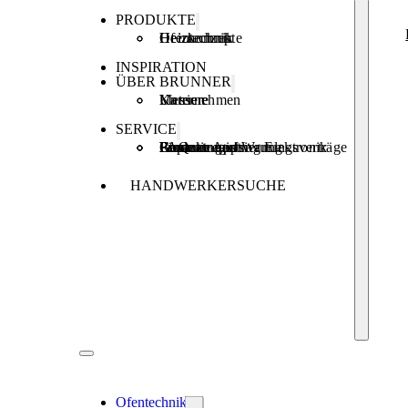
PRODUKTE
Ofentechnik
Heiztechnik
Heizkonzepte
INSPIRATION
ÜBER BRUNNER
Unternehmen
Karriere
Messen
SERVICE
Produktregistrierung
Brunner Apps
FAQ
Förderungen
Garantie und Wartungsverträge
Reparaturauftrag Elektronik
HANDWERKERSUCHE
Ofentechnik