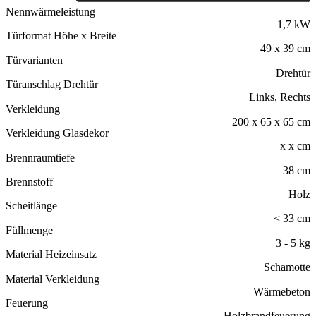
Nennwärmeleistung
1,7 kW
Türformat Höhe x Breite
49 x 39 cm
Türvarianten
Drehtür
Türanschlag Drehtür
Links, Rechts
Verkleidung
200 x 65 x 65 cm
Verkleidung Glasdekor
x x cm
Brennraumtiefe
38 cm
Brennstoff
Holz
Scheitlänge
< 33 cm
Füllmenge
3 - 5 kg
Material Heizeinsatz
Schamotte
Material Verkleidung
Wärmebeton
Feuerung
Holzbrandfeuerung