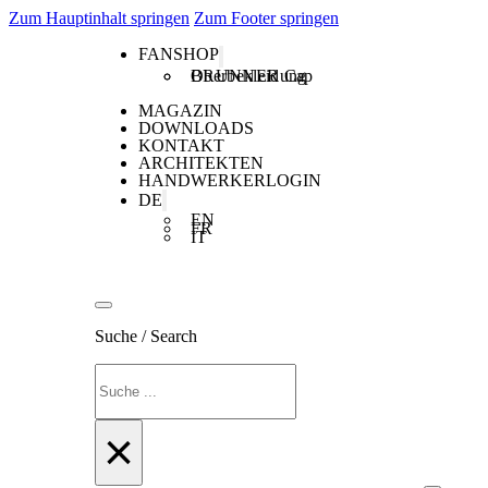
Zum Hauptinhalt springen
Zum Footer springen
FANSHOP
Oberbekleidung
BRUNNER Cap
MAGAZIN
DOWNLOADS
KONTAKT
ARCHITEKTEN
HANDWERKERLOGIN
DE
EN
FR
IT
Suche / Search
Suchen
×