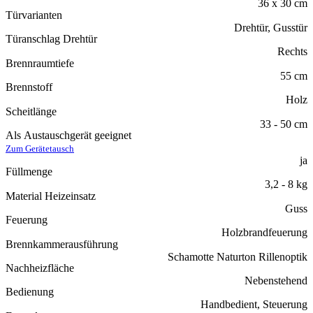
36 x 30 cm
Türvarianten
Drehtür, Gusstür
Türanschlag Drehtür
Rechts
Brennraumtiefe
55 cm
Brennstoff
Holz
Scheitlänge
33 - 50 cm
Als Austauschgerät geeignet
Zum Gerätetausch
ja
Füllmenge
3,2 - 8 kg
Material Heizeinsatz
Guss
Feuerung
Holzbrandfeuerung
Brennkammerausführung
Schamotte Naturton Rillenoptik
Nachheizfläche
Nebenstehend
Bedienung
Handbedient, Steuerung