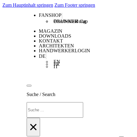
Zum Hauptinhalt springen
Zum Footer springen
FANSHOP
Oberbekleidung
BRUNNER Cap
MAGAZIN
DOWNLOADS
KONTAKT
ARCHITEKTEN
HANDWERKERLOGIN
DE
EN
FR
IT
Suche / Search
Suchen
×