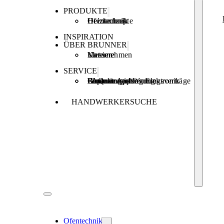
PRODUKTE
Ofentechnik
Heiztechnik
Heizkonzepte
INSPIRATION
ÜBER BRUNNER
Unternehmen
Karriere
Messen
SERVICE
Produktregistrierung
Brunner Apps
FAQ
Förderungen
Garantie und Wartungsverträge
Reparaturauftrag Elektronik
HANDWERKERSUCHE
Ofentechnik