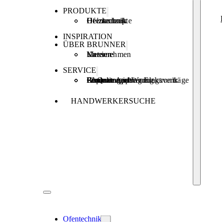
PRODUKTE
Ofentechnik
Heiztechnik
Heizkonzepte
INSPIRATION
ÜBER BRUNNER
Unternehmen
Karriere
Messen
SERVICE
Produktregistrierung
Brunner Apps
FAQ
Förderungen
Garantie und Wartungsverträge
Reparaturauftrag Elektronik
HANDWERKERSUCHE
Ofentechnik