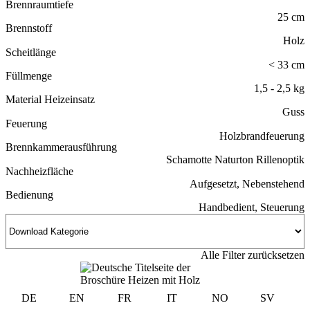
Brennraumtiefe
25 cm
Brennstoff
Holz
Scheitlänge
< 33 cm
Füllmenge
1,5 - 2,5 kg
Material Heizeinsatz
Guss
Feuerung
Holzbrandfeuerung
Brennkammerausführung
Schamotte Naturton Rillenoptik
Nachheizfläche
Aufgesetzt, Nebenstehend
Bedienung
Handbedient, Steuerung
Alle Filter zurücksetzen
DE
EN
FR
IT
NO
SV