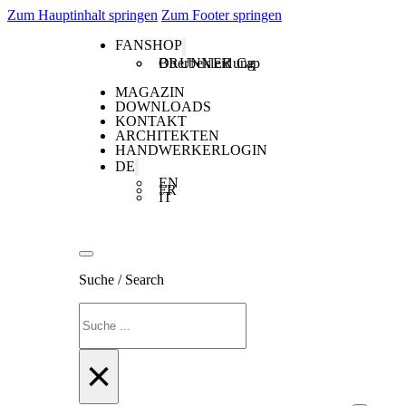
Zum Hauptinhalt springen
Zum Footer springen
FANSHOP
Oberbekleidung
BRUNNER Cap
MAGAZIN
DOWNLOADS
KONTAKT
ARCHITEKTEN
HANDWERKERLOGIN
DE
EN
FR
IT
Suche / Search
Suchen
×