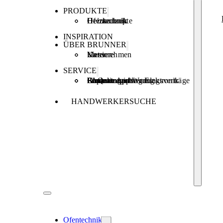
PRODUKTE
Ofentechnik
Heiztechnik
Heizkonzepte
INSPIRATION
ÜBER BRUNNER
Unternehmen
Karriere
Messen
SERVICE
Produktregistrierung
Brunner Apps
FAQ
Förderungen
Garantie und Wartungsverträge
Reparaturauftrag Elektronik
HANDWERKERSUCHE
Ofentechnik