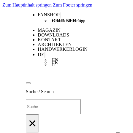
Zum Hauptinhalt springen
Zum Footer springen
FANSHOP
Oberbekleidung
BRUNNER Cap
MAGAZIN
DOWNLOADS
KONTAKT
ARCHITEKTEN
HANDWERKERLOGIN
DE
EN
FR
IT
Suche / Search
Suchen
×