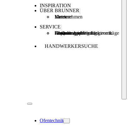
INSPIRATION
ÜBER BRUNNER
Unternehmen
Karriere
Messen
SERVICE
Produktregistrierung
Brunner Apps
FAQ
Förderungen
Garantie und Wartungsverträge
Reparaturauftrag Elektronik
HANDWERKERSUCHE
Ofentechnik