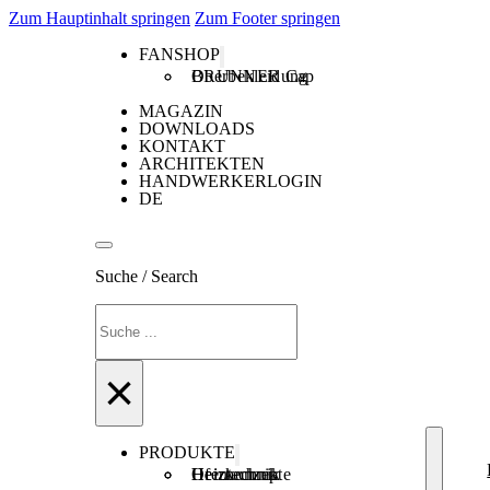
Zum Hauptinhalt springen
Zum Footer springen
FANSHOP
Oberbekleidung
BRUNNER Cap
MAGAZIN
DOWNLOADS
KONTAKT
ARCHITEKTEN
HANDWERKERLOGIN
DE
Suche / Search
Suchen
×
PRODUKTE
Ofentechnik
Heiztechnik
Heizkonzepte