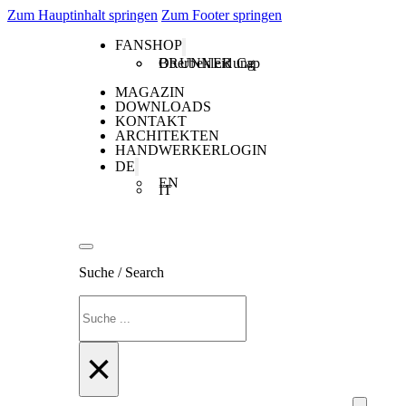
Zum Hauptinhalt springen
Zum Footer springen
FANSHOP
Oberbekleidung
BRUNNER Cap
MAGAZIN
DOWNLOADS
KONTAKT
ARCHITEKTEN
HANDWERKERLOGIN
DE
EN
IT
Suche / Search
Suchen
×