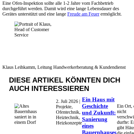
Eine Ofen-Inspektion sollte alle 1-2 Jahre vom Fachbetrieb
durchgeführt werden. Damit wird eine lange Lebensdauer des
Gerätes unterstützt und eine lange
Freude am Feuer
ermöglicht.
Klaus Leihkamm, Leitung Handwerkerberatung & Kundendienst
DIESE ARTIKEL KÖNNTEN
DICH
AUCH INTERESSIEREN
Ein Haus mit
2. Juli 2026 |
Geschichte
Ein Ort, 
Projekte,
nicht
Ofentechnik,
und Zukunft:
verschw
Heiztechnik,
Sanierung
durfte: E
Heizkonzepte
eines
gibt Häus
Bauernhauses
die einfa