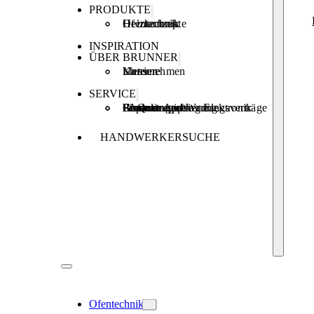
PRODUKTE
Ofentechnik
Heiztechnik
Heizkonzepte
INSPIRATION
ÜBER BRUNNER
Unternehmen
Karriere
Messen
SERVICE
Produktregistrierung
Brunner Apps
FAQ
Förderungen
Garantie und Wartungsverträge
Reparaturauftrag Elektronik
HANDWERKERSUCHE
Ofentechnik