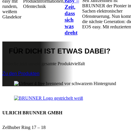
easy –
Seit Jahrzehnten ist
Produktinformationen,
BRUNNER der Pionier i
Ofentechnik
Zeit,
Sachen elektronischer
dass
Ofensteuerung. Nun kom
sich
die nächste Generation: di
was
EOS easy. Mit reduziertem
dreht
FÜR DICH IST
ETWAS DABEI?
Endecke jetzt unsere gesamte Produktvielfalt
Zu den Produkten
ULRICH BRUNNER GMBH
Zellhuber Ring 17 – 18