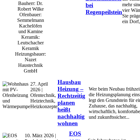
Bauherr: Dr.
bei
mehr sin
Robert Wilke
vier Wän
Regenpeilstein
Ofenbauer:
Sie präg
Semmelmann
ein Dorf,
Kachelöfen
und Kamine
Keramik:
Leutschacher
Keramik
Heizungsbauer:
Nazet
Haustechnik
GmbH
Hausbau
27. April
Heizung –
Wer beim Neubau frühzeit
2026 |
die Heizungsplanung einst
Ofentechnik,
Rechtzeitig
legt den Grundstein für ei
Heiztechnik,
planen
Zuhause, das nachhaltig,
Heizkonzepte
heißt
wirtschaftlich, komfortabe
nachhaltig
und zukunftssicher...
wohnen
EOS
10. März 2026 |