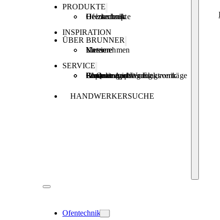
PRODUKTE
Ofentechnik
Heiztechnik
Heizkonzepte
INSPIRATION
ÜBER BRUNNER
Unternehmen
Karriere
Messen
SERVICE
Produktregistrierung
Brunner Apps
FAQ
Förderungen
Garantie und Wartungsverträge
Reparaturauftrag Elektronik
HANDWERKERSUCHE
Ofentechnik