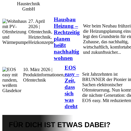
Haustechnik
GmbH
Hausbau
27. April
Heizung –
Wer beim Neubau frühzeit
2026 |
die Heizungsplanung einst
Ofentechnik,
Rechtzeitig
legt den Grundstein für ei
Heiztechnik,
planen
Zuhause, das nachhaltig,
Heizkonzepte
heißt
wirtschaftlich, komfortabe
nachhaltig
und zukunftssicher...
wohnen
EOS
10. März 2026 |
easy –
Seit Jahrzehnten ist
Produktinformationen,
BRUNNER der Pionier i
Ofentechnik
Zeit,
Sachen elektronischer
dass
Ofensteuerung. Nun kom
sich
die nächste Generation: di
was
EOS easy. Mit reduziertem
dreht
FÜR DICH IST
ETWAS DABEI?