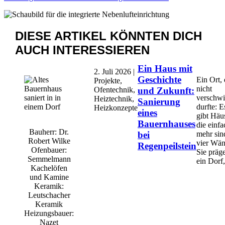
DIESE ARTIKEL KÖNNTEN
DICH
AUCH INTERESSIEREN
Ein Haus mit
2. Juli 2026 |
Geschichte
Ein Ort, 
Projekte,
nicht
Ofentechnik,
und Zukunft:
verschw
Heiztechnik,
Sanierung
durfte: E
Heizkonzepte
eines
gibt Häus
Bauernhauses
die einfa
Bauherr: Dr.
bei
mehr sin
Robert Wilke
vier Wän
Regenpeilstein
Ofenbauer:
Sie präg
Semmelmann
ein Dorf,
Kachelöfen
und Kamine
Keramik:
Leutschacher
Keramik
Heizungsbauer:
Nazet