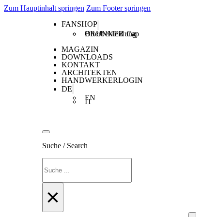
Zum Hauptinhalt springen
Zum Footer springen
FANSHOP
Oberbekleidung
BRUNNER Cap
MAGAZIN
DOWNLOADS
KONTAKT
ARCHITEKTEN
HANDWERKERLOGIN
DE
EN
IT
Suche / Search
Suchen
×