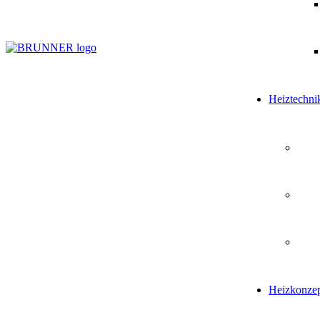
Heiztechni
Heizkonze