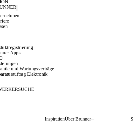
TION
RUNNER
ternehmen
riere
ssen
duktregistrierung
nner Apps
Q
derungen
antie und Wartungsverträge
araturauftrag Elektronik
WERKERSUCHE
Inspiration
Über Brunner
S