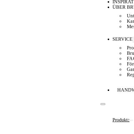
INSPIRA
ÜBER B
Un
Kar
Me
SERVICE
Pro
Bru
FA
För
Gar
Rep
HAND
Produkte