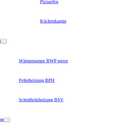
Pizzaofen
Küchenkamin
k
Wärmepumpe BWP green
Pelletheizung BPH
Scheitholzheizung BSV
pte