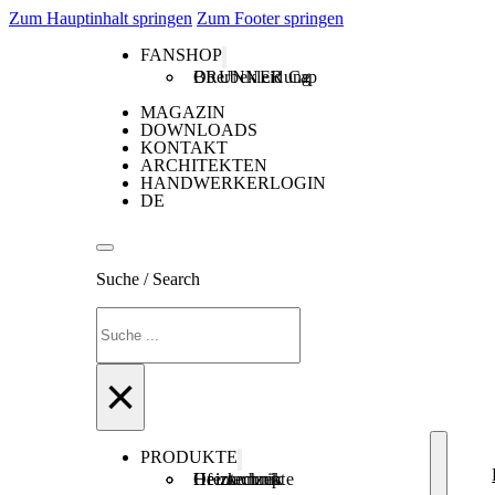
Zum Hauptinhalt springen
Zum Footer springen
FANSHOP
Oberbekleidung
BRUNNER Cap
MAGAZIN
DOWNLOADS
KONTAKT
ARCHITEKTEN
HANDWERKERLOGIN
DE
Suche / Search
Suchen
×
PRODUKTE
Ofentechnik
Heiztechnik
Heizkonzepte