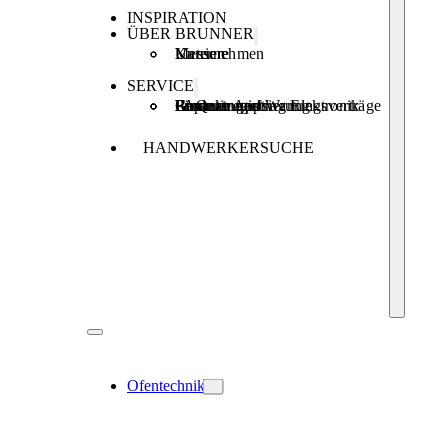
INSPIRATION
ÜBER BRUNNER
Unternehmen
Karriere
Messen
SERVICE
Produktregistrierung
Brunner Apps
FAQ
Förderungen
Garantie und Wartungsverträge
Reparaturauftrag Elektronik
HANDWERKERSUCHE
Ofentechnik