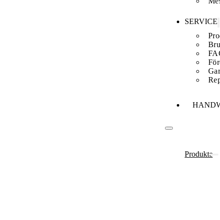
Me
SERVICE
Pro
Bru
FA
För
Gar
Rep
HAND
Produkte