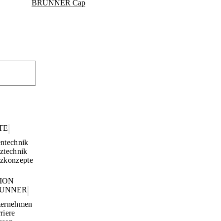
BRUNNER Cap
TE
ntechnik
ztechnik
zkonzepte
TION
RUNNER
ternehmen
riere