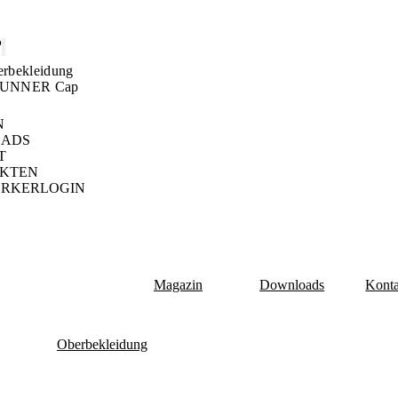
P
rbekleidung
UNNER Cap
N
ADS
T
EKTEN
RKERLOGIN
Magazin
Downloads
Konta
Oberbekleidung