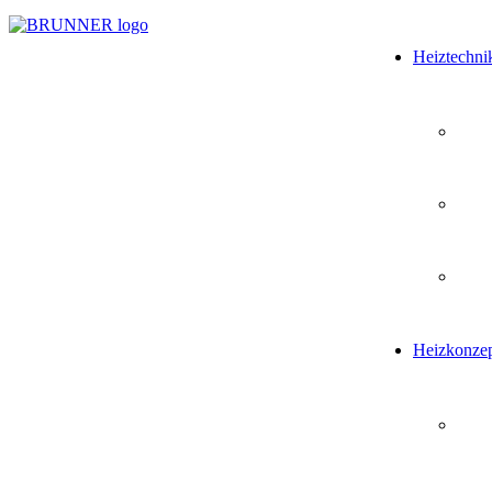
Heiztechni
Heizkonze