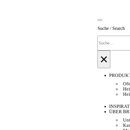
Suche / Search
Suchen
×
PRODUK
Ofe
Hei
Hei
INSPIRA
ÜBER B
Un
Kar