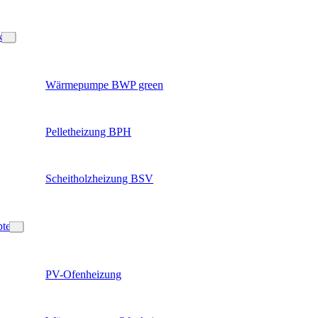
k
Wärmepumpe BWP green
Pelletheizung BPH
Scheitholzheizung BSV
pte
PV-Ofenheizung