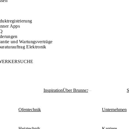
ssen
duktregistrierung
nner Apps
Q
derungen
antie und Wartungsverträge
araturauftrag Elektronik
WERKERSUCHE
Inspiration
Über Brunner
S
Ofentechnik
Unternehmen
Heiztechnik
Karriere