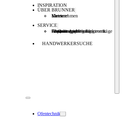
INSPIRATION
ÜBER BRUNNER
Unternehmen
Karriere
Messen
SERVICE
Produktregistrierung
Brunner Apps
FAQ
Förderungen
Garantie und Wartungsverträge
Reparaturauftrag Elektronik
HANDWERKERSUCHE
Ofentechnik