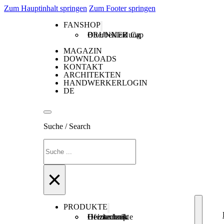
Zum Hauptinhalt springen
Zum Footer springen
FANSHOP
Oberbekleidung
BRUNNER Cap
MAGAZIN
DOWNLOADS
KONTAKT
ARCHITEKTEN
HANDWERKERLOGIN
DE
Suche / Search
Suchen
×
PRODUKTE
Ofentechnik
Heiztechnik
Heizkonzepte